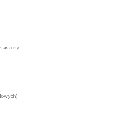
k kiszony
elowych]