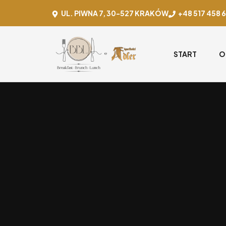
UL. PIWNA 7, 30-527 KRAKÓW
+48 517 458 
START
O