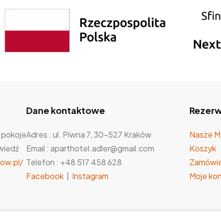
Dane kontaktowe
Rezerw
 pokoje
Adres : ul. Piwna 7, 30-527 Kraków
Nasze M
wiedź
Email : aparthotel.adler@gmail.com
Koszyk
ow.pl/
Telefon : +48 517 458 628
Zamówie
Facebook
|
Instagram
Moje ko