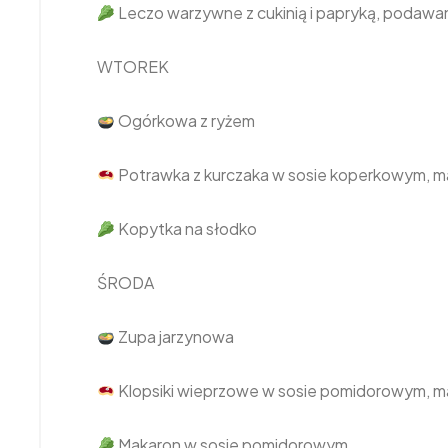
Leczo warzywne z cukinią i papryką, podaw
WTOREK
Ogórkowa z ryżem
Potrawka z kurczaka w sosie koperkowym, ma
Kopytka na słodko
ŚRODA
Zupa jarzynowa
Klopsiki wieprzowe w sosie pomidorowym, 
Makaron w sosie pomidorowym