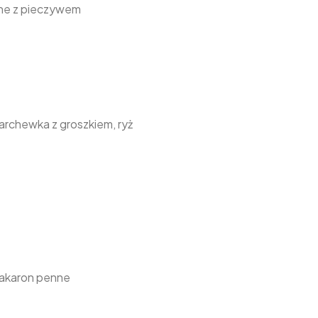
ane z pieczywem
rchewka z groszkiem, ryż
makaron penne