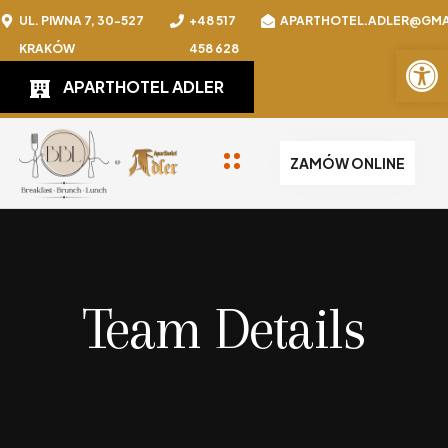
UL. PIWNA 7, 30-527
+48 517
APARTHOTEL.ADLER@GMA
Otwórz 
KRAKÓW
458 628
APARTHOTEL ADLER
ZAMÓW ONLINE
Team Details