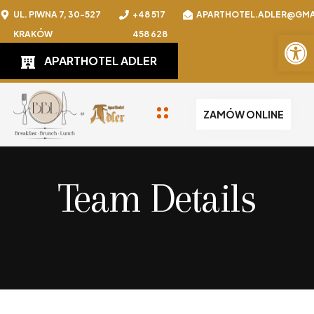
UL. PIWNA 7, 30-527
+48 517
APARTHOTEL.ADLER@GMA
Otwórz 
KRAKÓW
458 628
APARTHOTEL ADLER
ZAMÓW ONLINE
Team Details