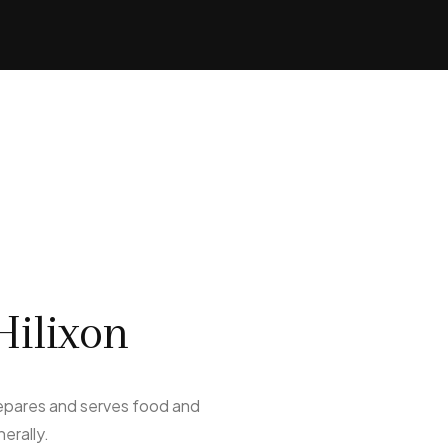
Hilixon
repares and serves food and
erally.