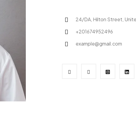
24/DA, Hilton Street, Unit
+201674952496
example@gmail.com