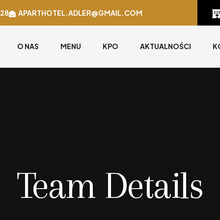
628
APARTHOTEL.ADLER@GMAIL.COM
O NAS
MENU
KPO
AKTUALNOŚCI
K
Team Details