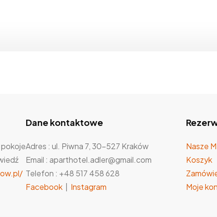
Dane kontaktowe
Rezerw
 pokoje
Adres : ul. Piwna 7, 30-527 Kraków
Nasze M
wiedź
Email : aparthotel.adler@gmail.com
Koszyk
ow.pl/
Telefon : +48 517 458 628
Zamówie
Facebook
|
Instagram
Moje ko