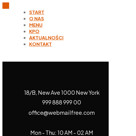
START
O NAS
MENU
KPO
AKTUALNOŚCI
KONTAKT
18/B, New Ave 1000 New York
999 888 999 00
office@webmailfree.com
Mon - Thu: 10 AM - 02 AM