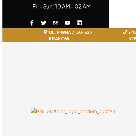
Fri - Sun: 10 AM - 02 AM
UL. PIWNA 7, 30-527
+48
KRAKÓW
62