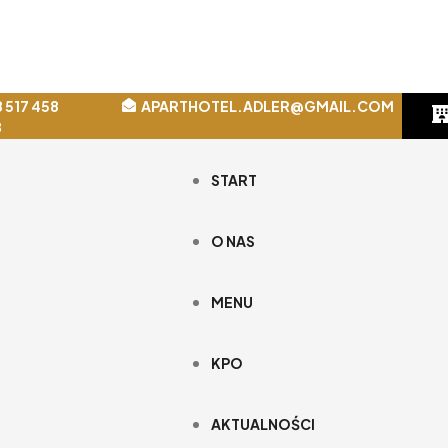
 517 458
APARTHOTEL.ADLER@GMAIL.COM
8
START
O NAS
MENU
KPO
AKTUALNOŚCI